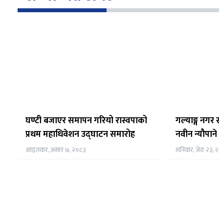
घण्टी बजाएर समापन गरियो रास्वपाको
गल्याङ्ग नगर
प्रथम महाधिवेशन उद्घाटन समारोह
नवीन न्यौपाने 
आइतवार, असार ७, २०८३
शनिवार, जेठ २३, 