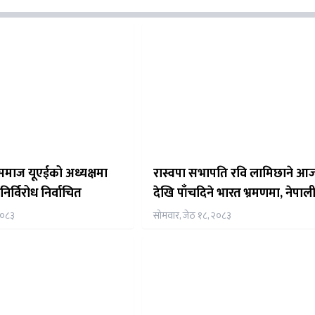
 समाज यूएईको अध्यक्षमा
रास्वपा सभापति रवि लामिछाने आ
निर्विरोध निर्वाचित
देखि पाँचदिने भारत भ्रमणमा, नेपाल
समुदाय संग समेत अन्तर्क्रिया गर्ने त
२०८३
सोमवार, जेठ १८, २०८३