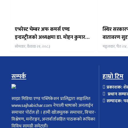
एभरेस्ट चेम्बर अफ कमर्स एण्ड
स्थिर सरकारप
इन्डस्ट्रीजको अध्यक्षमा डा. मोहन कुमार
वातावरण सुदृ
कार्की सर्वसम्मत चयन
सोमवार, वैशाख २१, २०८३
मङ्गलवार, चैत २४
सम्पर्क
हाम्रो टिम
प्रकाशक: शे
प्रधान सम्पा
साझा मिडिया एण्ड पब्लिकेशन प्रालिद्वारा सञ्चालित
सम्पादक: प
www.sajhabichar.com नेपाली भाषाको अनलाईन
समाचार पोर्टल हो । हामी खोजमूलक समाचार, विचार-
विश्लेषण, मनोरञ्जन, अन्तर्वार्तासहित पाठकको रूचिका
विविध सामग्री समेट्छौं।