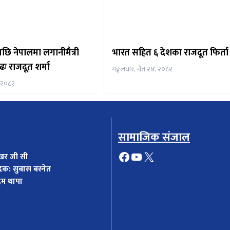
छि नेपालमा लगानीमैत्री
भारत सहित ६ देशका राजदूत फिर्ता ह
ढः राजदूत शर्मा
मङ्गलवार, चैत २४, २०८२
, २०८२
सामाजिक संजाल
Facebook
YouTube
X
खर जी सी
दक: सुबास बस्नेत
दम थापा