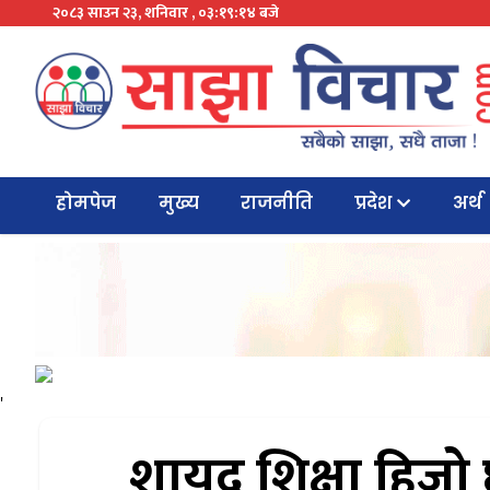
२०८३ साउन २३, शनिवार , ०३:१९:१४ बजे
होमपेज
मुख्य
राजनीति
प्रदेश
अर्थ
'
शायद शिक्षा हिज