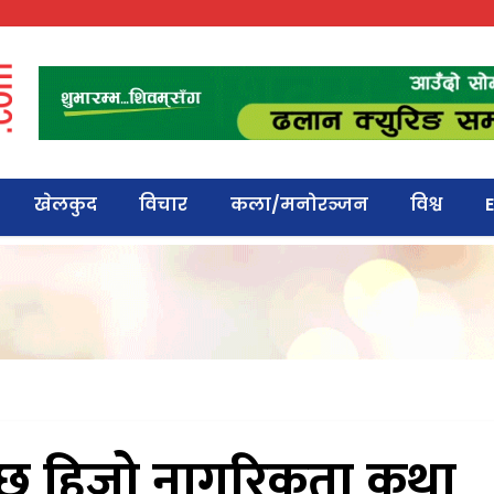
खेलकुद
विचार
कला/मनोरञ्जन
विश्व
E
ो छ हिजो नागरिकता कथा