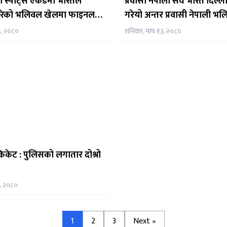
 स्पोर्ट्स एकेडमी भारतले
प्रवासी नेपाली संघ भारत दिल्लील
रेको भलिवल खेलमा फाइनल
गरेयो अन्तर प्रवासी नेपाली भ
 हस्तान्तरण गर्दै राजदुत शंकर
प्रतियोगिता – २०२४
५, २०८०
शनिवार, माघ १३, २०८०
रिकेट : पुलिसको लगातार दोश्रो
२, २०८०
1
2
3
Next »