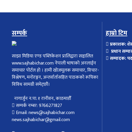
सम्पर्क
हाम्रो टिम
प्रकाशक: शे
प्रधान सम्पा
साझा मिडिया एण्ड पब्लिकेशन प्रालिद्वारा सञ्चालित
सम्पादक: प
www.sajhabichar.com नेपाली भाषाको अनलाईन
समाचार पोर्टल हो । हामी खोजमूलक समाचार, विचार-
विश्लेषण, मनोरञ्जन, अन्तर्वार्तासहित पाठकको रूचिका
विविध सामग्री समेट्छौं।
नागार्जुन न.पा. १ रानीवन, काठमाडौँ
सम्पर्क नम्बर: 9766271827
Email: news@sajhabichar.com
news.sajhabichar@gmail.com