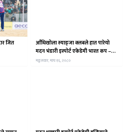
दार जित
आँधिखोला स्याङ्जा क्लबले हात पारेयो
मदन भंडारी इस्पोर्ट एकेडेमी भारत कप –
२०२४को उपाधि
मङ्गलवार, माघ १६, २०८०