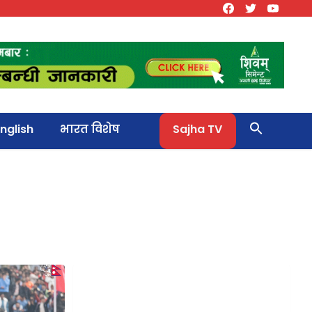
nglish
भारत विशेष
Sajha TV