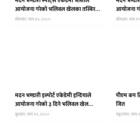
मदन भण्डारी स्पोर्ट्स एकेडमी भारतले
मदन भण्डारी
आयोजना गरेको भलिवल खेलका तस्बिर
आयोजना ग
(फोटो फिचर)
टिमलाइ बल्ल
सोमवार, माघ १५, २०८०
सोमवार, माघ १
प्रशाद शर्मा
मदन भण्डारी इस्पोर्ट एकेडेमी इन्डियाले
पीएम कप क्
आयोजना गरेको ३ दिने भलिवल खेल
जित
शुक्रवार देखि नयाँ दिल्लीमा सुरु हुदै, प्रथम
बुधवार, माघ १०, २०८०
मङ्गलवार, माघ 
पुरष्कारको राशि नेरु ४९८०८ राखीएको