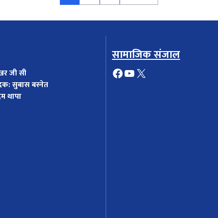
सामाजिक संजाल
Facebook
YouTube
X
खर जी सी
दक: सुबास बस्नेत
दम थापा