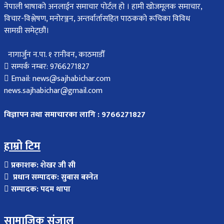
नेपाली भाषाको अनलाईन समाचार पोर्टल हो । हामी खोजमूलक समाचार,
विचार-विश्लेषण, मनोरञ्जन, अन्तर्वार्तासहित पाठकको रूचिका विविध
सामग्री समेट्छौं।
नागार्जुन न.पा. १ रानीवन, काठमाडौँ
सम्पर्क नम्बर: 9766271827
Email: news@sajhabichar.com
news.sajhabichar@gmail.com
विज्ञापन तथा समाचारका लागि : 9766271827
हाम्रो टिम
प्रकाशक: शेखर जी सी
प्रधान सम्पादक: सुबास बस्नेत
सम्पादक: पदम थापा
सामाजिक संजाल