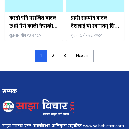
कस्तो पनि पराजित बादल
प्रहरी सहयोग बादल
छ हो मेरो काली नेप्सव्व्री
देशलाई यो स्वागतम् शिक्षा
माथि
गर्छु घर खुशी मनपर्ने
शुक्रवार, पौष १३, २०८०
शुक्रवार, पौष १३, २०८०
1
2
3
Next »
सम्पर्क
साझा मिडिया एण्ड पब्लिकेशन प्रालिद्वारा सञ्चालित www.sajhabichar.com