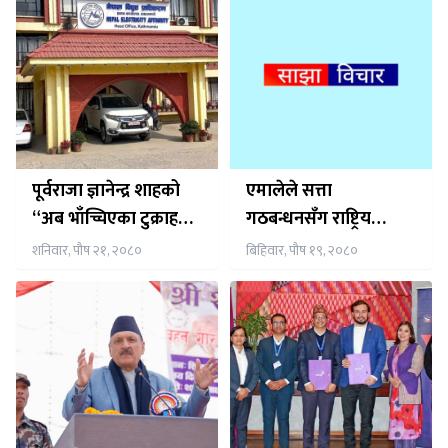
पूर्वराजा ज्ञानेन्द्र शाहको
एमालेले सत्ता
“अब भाँच्चिएका टुक्राहरू
गठबन्धनसँग राष्ट्रिय
जोडिदेऊ”
सभामा खोज्यो भाग
शनिवार, पौष २१, २०८०
बिहिवार, पौष १९, २०८०