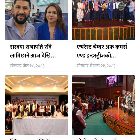
रास्वपा सभापति रवि
एभरेस्ट चेम्बर अफ कमर्स
लामिछाने आज देखि
एण्ड इन्डस्ट्रीजको
पाँचदिने भारत भ्रमणमा,
अध्यक्षमा डा. मोहन कुमार
सोमवार, जेठ १८, २०८३
सोमवार, वैशाख २१, २०८३
नेपाली समुदाय संग समेत
कार्की सर्वसम्मत चयन
अन्तर्क्रिया गर्ने तय