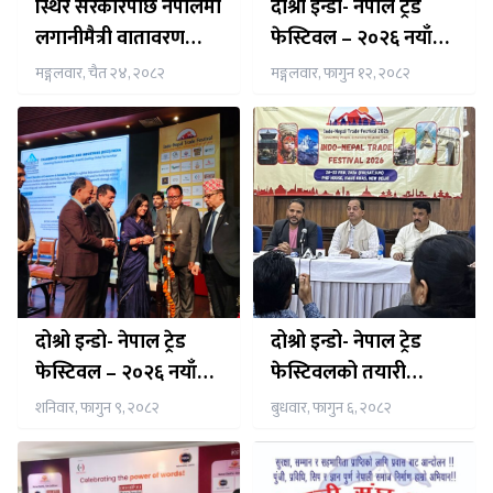
स्थिर सरकारपछि नेपालमा
दोश्रो इन्डो- नेपाल ट्रेड
लगानीमैत्री वातावरण
फेस्टिवल – २०२६ नयाँ
सुदृढः राजदूत शर्मा
दिल्लीमा भव्यरुपमा
मङ्गलवार, चैत २४, २०८२
मङ्गलवार, फागुन १२, २०८२
सम्पन्न,
दोश्रो इन्डो- नेपाल ट्रेड
दोश्रो इन्डो- नेपाल ट्रेड
फेस्टिवल – २०२६ नयाँ
फेस्टिवलको तयारी
दिल्लीमा शुक्रबार देखि
अन्तिम चरणमा
शनिवार, फागुन ९, २०८२
बुधवार, फागुन ६, २०८२
सुरु