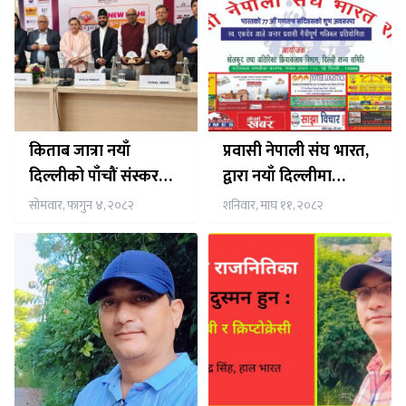
किताब जात्रा नयाँ
प्रवासी नेपाली संघ भारत,
दिल्लीको पाँचौं संस्करण
द्वारा नयाँ दिल्लीमा
आइतबार सम्पन्न
भलिवल खेलको आयोजना
सोमवार, फागुन ४, २०८२
शनिवार, माघ ११, २०८२
हुदै