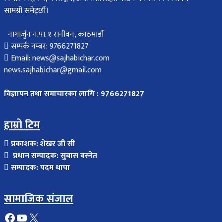
सामग्री समेट्छौं।
नागार्जुन न.पा. १ रानीवन, काठमाडौँ
सम्पर्क नम्बर: 9766271827
Email: news@sajhabichar.com
news.sajhabichar@gmail.com
विज्ञापन तथा समाचारका लागि : 9766271827
हाम्रो टिम
प्रकाशक: शेखर जी सी
प्रधान सम्पादक: सुबास बस्नेत
सम्पादक: पदम थापा
सामाजिक संजाल
Facebook
YouTube
X