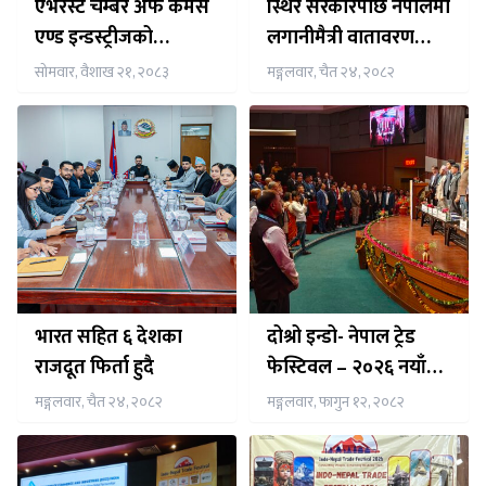
एभरेस्ट चेम्बर अफ कमर्स
स्थिर सरकारपछि नेपालमा
एण्ड इन्डस्ट्रीजको
लगानीमैत्री वातावरण
अध्यक्षमा डा. मोहन कुमार
सुदृढः राजदूत शर्मा
सोमवार, वैशाख २१, २०८३
मङ्गलवार, चैत २४, २०८२
कार्की सर्वसम्मत चयन
भारत सहित ६ देशका
दोश्रो इन्डो- नेपाल ट्रेड
राजदूत फिर्ता हुदै
फेस्टिवल – २०२६ नयाँ
दिल्लीमा भव्यरुपमा
मङ्गलवार, चैत २४, २०८२
मङ्गलवार, फागुन १२, २०८२
सम्पन्न,