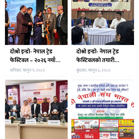
दोश्रो इन्डो- नेपाल ट्रेड
दोश्रो इन्डो- नेपाल ट्रेड
फेस्टिवल – २०२६ नयाँ
फेस्टिवलको तयारी
दिल्लीमा शुक्रबार देखि
अन्तिम चरणमा
शनिवार, फागुन ९, २०८२
बुधवार, फागुन ६, २०८२
सुरु