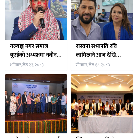
गल्याङ्ग नगर समाज
रास्वपा सभापति रवि
यूएईको अध्यक्षमा नवीन
लामिछाने आज देखि
न्यौपाने निर्विरोध निर्वाचित
पाँचदिने भारत भ्रमणमा,
शनिवार, जेठ २३, २०८३
सोमवार, जेठ १८, २०८३
नेपाली समुदाय संग समेत
अन्तर्क्रिया गर्ने तय