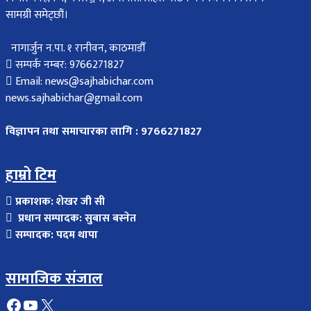
सामग्री समेट्छौं।
नागार्जुन न.पा. १ रानीवन, काठमाडौँ
सम्पर्क नम्बर: 9766271827
Email: news@sajhabichar.com
news.sajhabichar@gmail.com
विज्ञापन तथा समाचारका लागि : 9766271827
हाम्रो टिम
प्रकाशक: शेखर जी सी
प्रधान सम्पादक: सुबास बस्नेत
सम्पादक: पदम थापा
सामाजिक संजाल
Facebook
YouTube
X