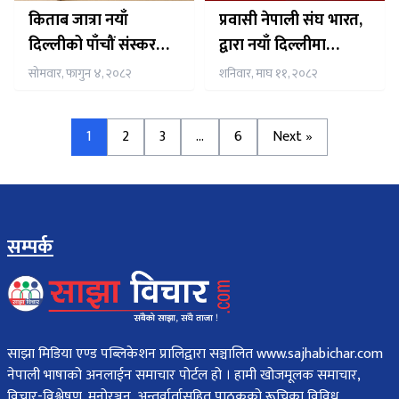
किताब जात्रा नयाँ
प्रवासी नेपाली संघ भारत,
दिल्लीको पाँचौं संस्करण
द्वारा नयाँ दिल्लीमा
आइतबार सम्पन्न
भलिवल खेलको आयोजना
सोमवार, फागुन ४, २०८२
शनिवार, माघ ११, २०८२
हुदै
1
2
3
…
6
Next »
सम्पर्क
साझा मिडिया एण्ड पब्लिकेशन प्रालिद्वारा सञ्चालित www.sajhabichar.com
नेपाली भाषाको अनलाईन समाचार पोर्टल हो । हामी खोजमूलक समाचार,
विचार-विश्लेषण, मनोरञ्जन, अन्तर्वार्तासहित पाठकको रूचिका विविध