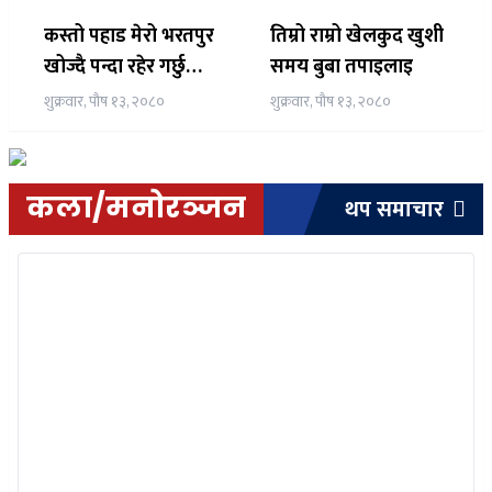
कस्तो पहाड मेरो भरतपुर
तिम्रो राम्रो खेलकुद खुशी
खोज्दै पन्दा रहेर गर्छु
समय बुबा तपाइलाइ
समय स्वागतम् नेप्सव्व्री
शुक्रवार, पौष १३, २०८०
शुक्रवार, पौष १३, २०८०
हिजो
कला/मनोरञ्जन
थप समाचार