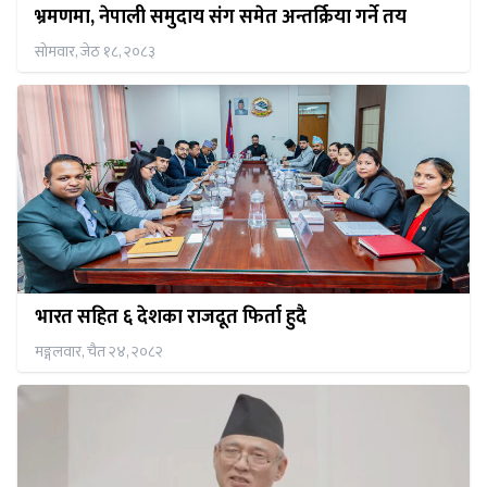
भ्रमणमा, नेपाली समुदाय संग समेत अन्तर्क्रिया गर्ने तय
सोमवार, जेठ १८, २०८३
भारत सहित ६ देशका राजदूत फिर्ता हुदै
मङ्गलवार, चैत २४, २०८२