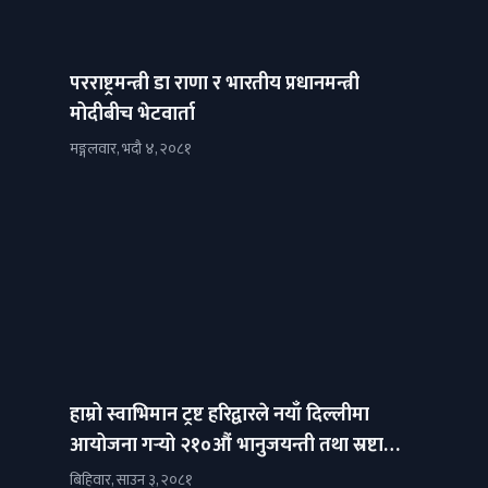
परराष्ट्रमन्त्री डा राणा र भारतीय प्रधानमन्त्री
मोदीबीच भेटवार्ता
मङ्गलवार, भदौ ४, २०८१
हाम्रो स्वाभिमान ट्रष्ट हरिद्वारले नयाँ दिल्लीमा
आयोजना गर्‍यो २१०औं भानुजयन्ती तथा स्रष्टा
अभिनन्दन कार्यक्रम (फोटो फिचर)
बिहिवार, साउन ३, २०८१