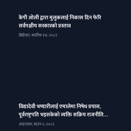
केपी ओली द्वारा मुलुकलाई निकास दिन फेरि
सर्वपक्षीय सरकारको प्रस्ताव
बिहिवार, कार्तिक १४, २०८२
विद्यादेवी भण्डारीलाई एमालेमा निषेध प्रयास,
पूर्वराष्ट्रपति भइसकेको व्यक्ति सक्रिय राजनीतिमा
आउन हुने-नहुने बारे गर्मागर्मी बहस
आइतवार, साउन ५, २०८२