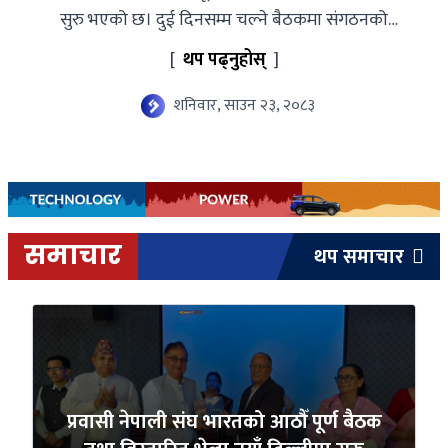
सुरु भएको छ। दुई दिनसम्म चल्ने बैठकमा संगठनको
वर्तमान अवस्था, व्यवस्था, भावी कार्ययोजना तथा नवौँ
[
थप पढ्नुहोस्
]
अधिवेशनका लागि आयोजक […]
शनिवार, साउन २३, २०८३
समाचार
थप समाचार
प्रवासी नेपाली संघ भारतको आठौँ पूर्ण बैठक