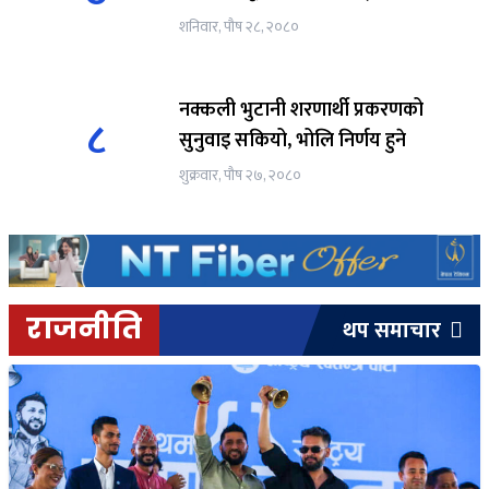
शनिवार, पौष २८, २०८०
नक्कली भुटानी शरणार्थी प्रकरणको
८
सुनुवाइ सकियो, भोलि निर्णय हुने
शुक्रवार, पौष २७, २०८०
राजनीति
थप समाचार