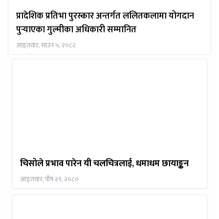
प्रादेशिक प्रतिभा पुरस्कार अन्तर्गत ललितकलामा योगदान
पुर्‍याएका गुल्मीका अधिकारी सम्मानित
आइतवार, साउन ५, २०८२
चिसोले प्रभाव पारेन यी चलचित्रलाई, धमाधम छायाङ्कन
आइतवार, पौष २९, २०८०