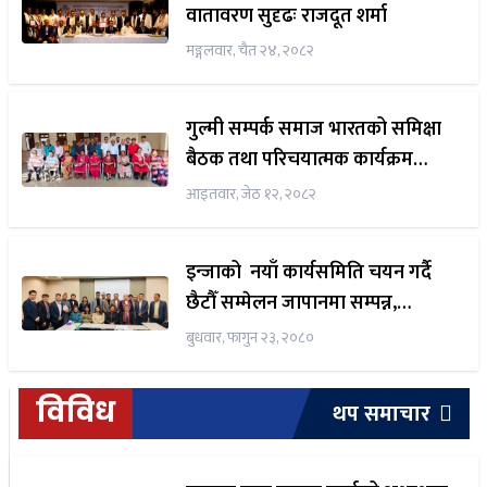
वातावरण सुदृढः राजदूत शर्मा
मङ्गलवार, चैत २४, २०८२
गुल्मी सम्पर्क समाज भारतको समिक्षा
बैठक तथा परिचयात्मक कार्यक्रम
सम्पन्न
आइतवार, जेठ १२, २०८२
इन्जाको नयाँ कार्यसमिति चयन गर्दै
छैटौँ सम्मेलन जापानमा सम्पन्न,
गुणराज लुइँटेल पुन अध्यक्षमा चयन
बुधवार, फागुन २३, २०८०
विविध
थप समाचार