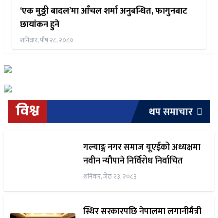
‘एक मुठ्ठी बादल’मा आँचल शर्मा अनुबन्धित, फागुनबाट
छायांकन हुने
शनिवार, पौष २८, २०८०
विश्व
थप समाचार
गल्याङ्ग नगर समाज यूएईको अध्यक्षमा
नवीन न्यौपाने निर्विरोध निर्वाचित
शनिवार, जेठ २३, २०८३
स्थिर सरकारपछि नेपालमा लगानीमैत्री