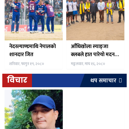
नेदरल्याण्डमाथि नेपालको
आँधिखोला स्याङ्जा
शानदार जित
क्लबले हात पारेयो मदन
भंडारी इस्पोर्ट एकेडेमी
शनिवार, फागुन १९, २०८०
मङ्गलवार, माघ १६, २०८०
भारत कप – २०२४को
उपाधि
विचार
थप समाचार