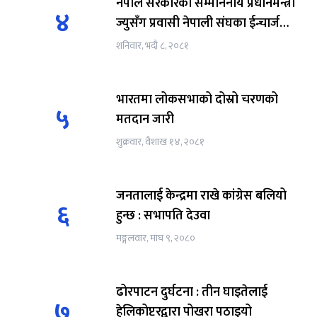
नेपाल सरकारका सम्माननीय प्रधानमन्त्री
४
ज्युसँग प्रवासी नेपाली संघका ईन्चार्ज
हरि प्रसाद घिमिेरे को नेतृत्वमा
शनिवार, भदौ ८, २०८१
भारतमा लोकसभाको दोस्रो चरणको
५
मतदान जारी
शुक्रवार, वैशाख १४, २०८१
जनतालाई केन्द्रमा राखे कांग्रेस बलियो
६
हुन्छ : सभापति देउवा
मङ्गलवार, माघ ९, २०८०
ढोरपाटन दुर्घटना : तीन घाइतेलाई
७
हेलिकोप्टरद्वारा पोखरा पठाइयो