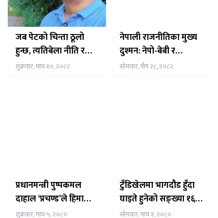
जब पेटको चिन्ता ठूलो
नेपाली राजनीतिका मुख्य
हुन्छ, त्यतिबेला नीति र
दुश्मन: नेपो-बेबी र
नैतिकता कमजोर बन्छ।
क्रिप्टोक्रेसी, अस्थिरताको
शुक्रवार, माघ १०, २०८२
सोमवार, पौष २८, २०८२
जरो र दुई तिहाइ सरकार
असफल बन्नुको कारण
प्रधानमन्त्री पुष्पकमल
टुँडिखेलमा भागदौड हुँदा
दाहाल ‘प्रचण्ड’ले हिमाली
घाइते हुनेको सङ्ख्या १६
पारिस्थितिक प्रणालीको
पुग्यो
शुक्रवार, माघ ५, २०८०
सोमवार, माघ १, २०८०