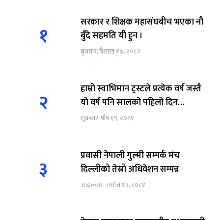
सरकार र शिक्षक महासंघबीच भएका नौ
१
बुँदे सहमति यी हुन ।
बुधवार, वैशाख १७, २०८२
हाम्रो स्वाभिमान ट्रस्टले प्रत्येक वर्ष जस्तै
२
यो वर्ष पनि सालको पहिलो दिन
परोपकारी कार्य गरेर आफ्नो काम
शुक्रवार, पौष १९, २०८१
सुरुवात गरेको छ।
प्रवासी नेपाली गुल्मी सम्पर्क मंच
३
दिल्लीको तेस्रो अधिवेशन सम्पन्न
आइतवार, असोज १३, २०८१