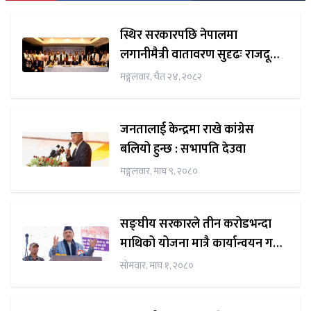
स्थिर सरकारपछि नेपालमा
लगानीमैत्री वातावरण सुदृढः राजदूत
शर्मा
मङ्गलवार, चैत २४, २०८२
जनतालाई केन्द्रमा राखे कांग्रेस
बलियो हुन्छ : सभापति देउवा
मङ्गलवार, माघ ९, २०८०
सङ्घीय सरकारले तीन करोडभन्दा
माथिको योजना मात्रै कार्यान्वयन गर्छ
: अर्थमन्त्री डा महत
सोमवार, माघ १, २०८०