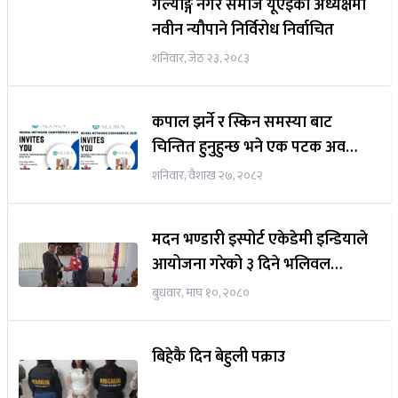
गल्याङ्ग नगर समाज यूएईको अध्यक्षमा
नवीन न्यौपाने निर्विरोध निर्वाचित
शनिवार, जेठ २३, २०८३
कपाल झर्ने र स्किन समस्या बाट
चिन्तित हुनुहुन्छ भने एक पटक अवस्य
मिल्नुहोस् नेउरा हेल्थ केयर संग
शनिवार, वैशाख २७, २०८२
मदन भण्डारी इस्पोर्ट एकेडेमी इन्डियाले
आयोजना गरेको ३ दिने भलिवल
खेलको अन्तिम दिन तथा पुरस्कार
बुधवार, माघ १०, २०८०
वितरण कार्यक्रम माराजदुत शंकर
प्रसाद शर्मा प्रमुख अतिथिको रुपमा
बिहेकै दिन बेहुली पक्राउ
उपस्थित हुदै।