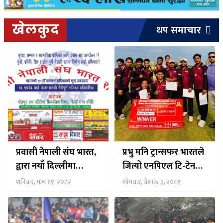
खेलकुद
थप समाचार
प्रवासी नेपाली संघ भारत,
प्रभु मनि ट्रान्सफर भारतले
द्वारा नयाँ दिल्लीमा
जित्यो एनपिएल टि-टेन
भलिवल खेलको आयोजना
क्रीकेट टुर्नामेंट २०२४ को
शनिवार, माघ ११, २०८२
सोमवार, वैशाख ३, २०८१
हुदै
उपाधि