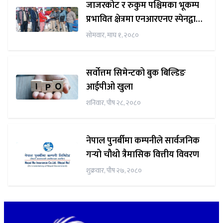
जाजरकोट र रुकुम पश्चिमका भूकम्प
प्रभावित क्षेत्रमा एनआरएनए स्पेनद्वारा
राहत वितरण
सोमवार, माघ १, २०८०
सर्वोत्तम सिमेन्टको बुक बिल्डिङ
आईपीओ खुला
शनिवार, पौष २८, २०८०
नेपाल पुनर्बीमा कम्पनीले सार्वजनिक
गर्‍यो चौथो त्रैमासिक वित्तीय विवरण
शुक्रवार, पौष २७, २०८०