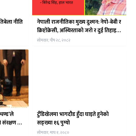
यतिबेला नीति
नेपाली राजनीतिका मुख्य दुश्मन: नेपो-बेबी र
क्रिप्टोक्रेसी, अस्थिरताको जरो र दुई तिहाइ
सरकार असफल बन्नुको कारण
सोमवार, पौष २८, २०८२
रचण्ड’ले
टुँडिखेलमा भागदौड हुँदा घाइते हुनेको
ंरक्षण गर्नु
सङ्ख्या १६ पुग्यो
ाएका छन्
सोमवार, माघ १, २०८०