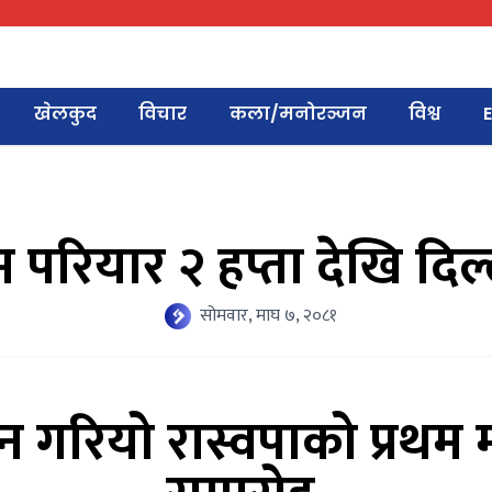
खेलकुद
विचार
कला/मनोरञ्जन
विश्व
E
म परियार २ हप्ता देखि दिल्
सोमवार, माघ ७, २०८१
 गरियो रास्वपाको प्रथम