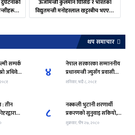
दुर्घटनाको
ऊर्जामन्त्री कुलमान घिसिङ र भारतका
ेन्सीहरूले
विद्युतमन्त्री मनोहरलाल खट्टरबीच भएएका
ुको विवरण
सम्झौता यस्ता छन्
थप समाचार
ल्मी सम्पर्क
नेपाल सरकारका सम्माननीय
४
स्रो अधिवेशन
प्रधानमन्त्री ज्युसँग प्रवासी
नेपाली संघका ईन्चार्ज हरि
 २०८१
शनिवार, भदौ ८, २०८१
प्रसाद घिमिेरे को नेतृत्वमा
ा : तीन
नक्कली भुटानी शरणार्थी
८
्टरद्वारा
प्रकरणको सुनुवाइ सकियो,
भोलि निर्णय हुने
०
शुक्रवार, पौष २७, २०८०