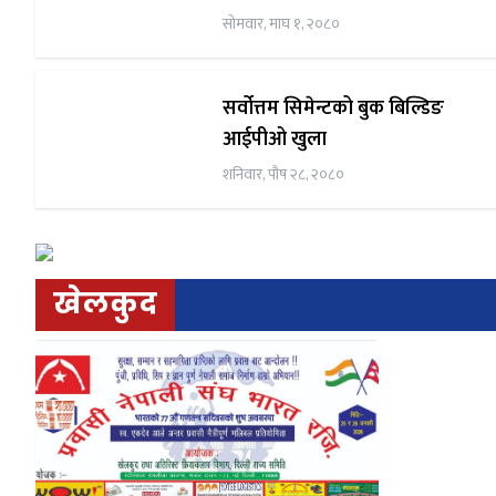
अर्थमन्त्री डा महत
सोमवार, माघ १, २०८०
सर्वोत्तम सिमेन्टको बुक बिल्डिङ
आईपीओ खुला
शनिवार, पौष २८, २०८०
खेलकुद