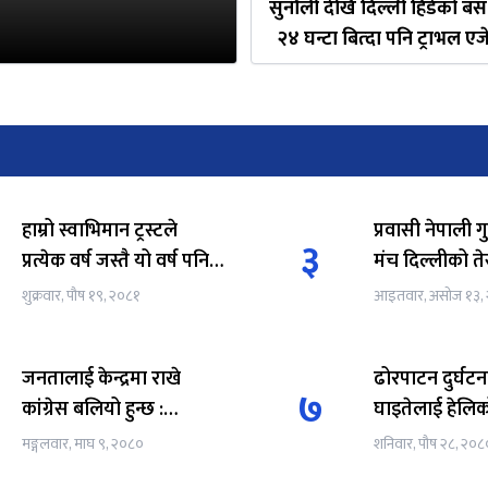
सुनौली देखि दिल्ली हिडेको बस 
२४ घन्टा बित्दा पनि ट्राभल एज
दिन सकेका छैनन् मृतक यात्र
हाम्रो स्वाभिमान ट्रस्टले
प्रवासी नेपाली गु
३
प्रत्येक वर्ष जस्तै यो वर्ष पनि
मंच दिल्लीको ते
सालको पहिलो दिन
सम्पन्न
शुक्रवार, पौष १९, २०८१
आइतवार, असोज १३,
परोपकारी कार्य गरेर आफ्नो
काम सुरुवात गरेको छ।
जनतालाई केन्द्रमा राखे
ढोरपाटन दुर्घटन
७
कांग्रेस बलियो हुन्छ :
घाइतेलाई हेलिकोप
सभापति देउवा
पोखरा पठाइयो
मङ्गलवार, माघ ९, २०८०
शनिवार, पौष २८, २०८