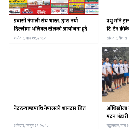
प्रवासी नेपाली संघ भारत, द्वारा नयाँ
प्रभु मनि ट
दिल्लीमा भलिवल खेलको आयोजना हुदै
टि-टेन क्रीक
शनिवार, माघ ११, २०८२
सोमवार, वैशाख 
नेदरल्याण्डमाथि नेपालको शानदार जित
आँधिखोला स
मदन भंडारी 
२०२४को उ
शनिवार, फागुन १९, २०८०
मङ्गलवार, माघ 