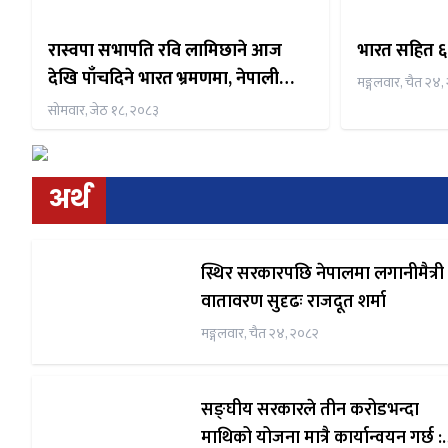
रास्वपा सभापति रवि लामिछाने आज
भारत सहित ६ द
देखि पाँचदिने भारत भ्रमणमा, नेपाली
मङ्गलवार, चैत २४,
समुदाय संग समेत अन्तर्क्रिया गर्ने तय
सोमवार, जेठ १८, २०८३
अर्थ
स्थिर सरकारपछि नेपालमा लगानीमैत्री
वातावरण सुदृढः राजदूत शर्मा
मङ्गलवार, चैत २४, २०८२
सङ्घीय सरकारले तीन करोडभन्दा
माथिको योजना मात्रै कार्यान्वयन गर्छ :