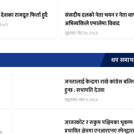
ेशका राजदूत फिर्ता हुदै
संसदीय दलको नेता चयन र नेता था
अभिव्यक्तिले एमालेमा विवाद
 २०८२
शुक्रवार, चैत २०, २०८२
थप समाच
जनतालाई केन्द्रमा राखे कांग्रेस बलि
हुन्छ : सभापति देउवा
मङ्गलवार, माघ ९, २०८०
जाजरकोट र रुकुम पश्चिमका भूकम्प
प्रभावित क्षेत्रमा एनआरएनए स्पेनद्वार