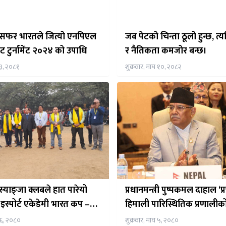
्रान्सफर भारतले जित्यो एनपिएल
जब पेटको चिन्ता ठूलो हुन्छ, त्
ेट टुर्नामेंट २०२४ को उपाधि
र नैतिकता कमजोर बन्छ।
३, २०८१
शुक्रवार, माघ १०, २०८२
्याङ्जा क्लबले हात पारेयो
प्रधानमन्त्री पुष्पकमल दाहाल ‘प्
इस्पोर्ट एकेडेमी भारत कप –
हिमाली पारिस्थितिक प्रणालीको स
पाधि
सबैको साझा हितमा रहेको बत
१६, २०८०
शुक्रवार, माघ ५, २०८०