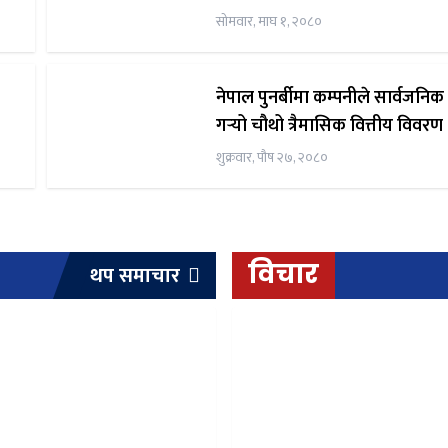
राहत वितरण
सोमवार, माघ १, २०८०
नेपाल पुनर्बीमा कम्पनीले सार्वजनिक
गर्‍यो चौथो त्रैमासिक वित्तीय विवरण
शुक्रवार, पौष २७, २०८०
विचार
थप समाचार