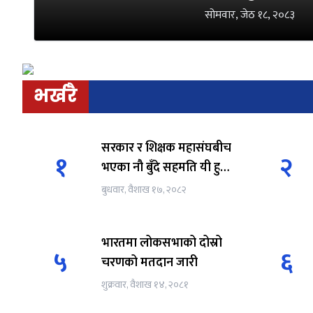
गर्ने तय
सोमवार, जेठ १८, २०८३
भर्खरै
सरकार र शिक्षक महासंघबीच
१
२
भएका नौ बुँदे सहमति यी हुन
।
बुधवार, वैशाख १७, २०८२
भारतमा लोकसभाको दोस्रो
५
६
चरणको मतदान जारी
शुक्रवार, वैशाख १४, २०८१