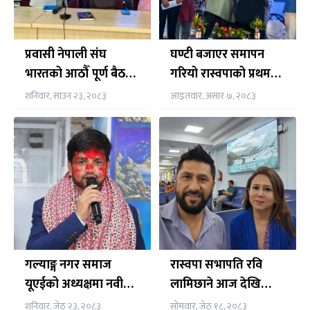
प्रवासी नेपाली संघ
घण्टी बजाएर समापन
भारतको आठौँ पूर्ण बैठक
गरियो रास्वपाको प्रथम
तथा विस्तारित भेला नयाँ
महाधिवेशन उद्घाटन
शनिवार, साउन २३, २०८३
आइतवार, असार ७, २०८३
दिल्लीमा सुरु
समारोह
गल्याङ्ग नगर समाज
रास्वपा सभापति रवि
यूएईको अध्यक्षमा नवीन
लामिछाने आज देखि
न्यौपाने निर्विरोध निर्वाचित
पाँचदिने भारत भ्रमणमा,
शनिवार, जेठ २३, २०८३
सोमवार, जेठ १८, २०८३