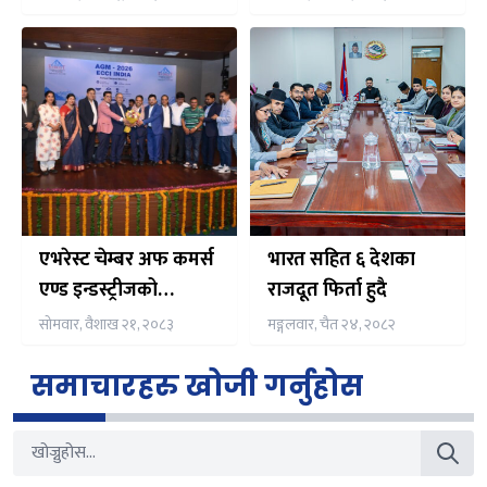
नेपाली समुदाय संग समेत
अन्तर्क्रिया गर्ने तय
एभरेस्ट चेम्बर अफ कमर्स
भारत सहित ६ देशका
एण्ड इन्डस्ट्रीजको
राजदूत फिर्ता हुदै
अध्यक्षमा डा. मोहन कुमार
सोमवार, वैशाख २१, २०८३
मङ्गलवार, चैत २४, २०८२
कार्की सर्वसम्मत चयन
समाचारहरु खोजी गर्नुहोस