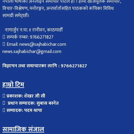
नेपाली भाषाको अनलाईन समाचार पोर्टल हो । हामी खोजमूलक समाचार,
विचार-विश्लेषण, मनोरञ्जन, अन्तर्वार्तासहित पाठकको रूचिका विविध
सामग्री समेट्छौं।
नागार्जुन न.पा. १ रानीवन, काठमाडौँ
सम्पर्क नम्बर: 9766271827
Email: news@sajhabichar.com
news.sajhabichar@gmail.com
विज्ञापन तथा समाचारका लागि : 9766271827
हाम्रो टिम
प्रकाशक: शेखर जी सी
प्रधान सम्पादक: सुबास बस्नेत
सम्पादक: पदम थापा
सामाजिक संजाल