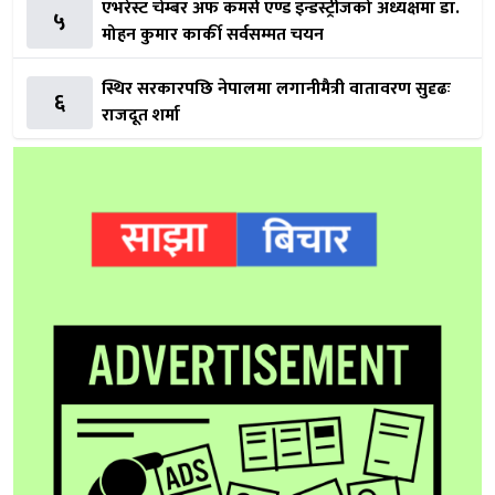
एभरेस्ट चेम्बर अफ कमर्स एण्ड इन्डस्ट्रीजको अध्यक्षमा डा.
५
मोहन कुमार कार्की सर्वसम्मत चयन
स्थिर सरकारपछि नेपालमा लगानीमैत्री वातावरण सुदृढः
६
राजदूत शर्मा