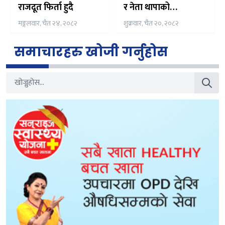
राजदूत फिर्ता हुदै
र नेता थापाको
अभिव्यक्तिले एमालेमा
मङ्गलवार, चैत २४, २०८२
शुक्रवार, चैत २०, २०८२
विवाद
समाचारहरु खोजी गर्नुहोस