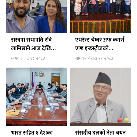
रास्वपा सभापति रवि
एभरेस्ट चेम्बर अफ कमर्स
लामिछाने आज देखि
एण्ड इन्डस्ट्रीजको
पाँचदिने भारत भ्रमणमा,
अध्यक्षमा डा. मोहन कुमार
सोमवार, जेठ १८, २०८३
सोमवार, वैशाख २१, २०८३
नेपाली समुदाय संग समेत
कार्की सर्वसम्मत चयन
अन्तर्क्रिया गर्ने तय
भारत सहित ६ देशका
संसदीय दलको नेता चयन