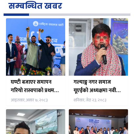
सम्बन्धित खबर
घण्टी बजाएर समापन
गल्याङ्ग नगर समाज
गरियो रास्वपाको प्रथम
यूएईको अध्यक्षमा नवीन
महाधिवेशन उद्घाटन
न्यौपाने निर्विरोध निर्वाचित
आइतवार, असार ७, २०८३
शनिवार, जेठ २३, २०८३
समारोह