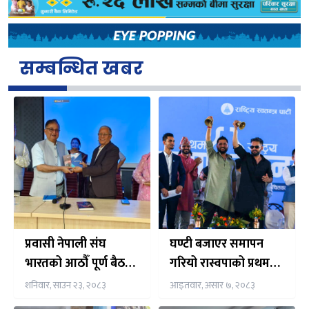
सम्बन्धित खबर
प्रवासी नेपाली संघ
घण्टी बजाएर समापन
भारतको आठौँ पूर्ण बैठक
गरियो रास्वपाको प्रथम
तथा विस्तारित भेला नयाँ
महाधिवेशन उद्घाटन
शनिवार, साउन २३, २०८३
आइतवार, असार ७, २०८३
दिल्लीमा सुरु
समारोह