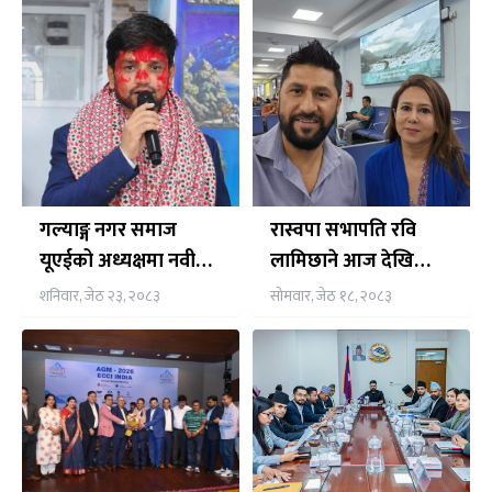
गल्याङ्ग नगर समाज
रास्वपा सभापति रवि
यूएईको अध्यक्षमा नवीन
लामिछाने आज देखि
न्यौपाने निर्विरोध निर्वाचित
पाँचदिने भारत भ्रमणमा,
शनिवार, जेठ २३, २०८३
सोमवार, जेठ १८, २०८३
नेपाली समुदाय संग समेत
अन्तर्क्रिया गर्ने तय