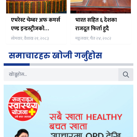
एभरेस्ट चेम्बर अफ कमर्स
भारत सहित ६ देशका
एण्ड इन्डस्ट्रीजको
राजदूत फिर्ता हुदै
अध्यक्षमा डा. मोहन कुमार
सोमवार, वैशाख २१, २०८३
मङ्गलवार, चैत २४, २०८२
कार्की सर्वसम्मत चयन
समाचारहरु खोजी गर्नुहोस