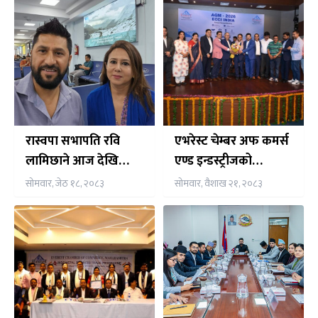
रास्वपा सभापति रवि
एभरेस्ट चेम्बर अफ कमर्स
लामिछाने आज देखि
एण्ड इन्डस्ट्रीजको
पाँचदिने भारत भ्रमणमा,
अध्यक्षमा डा. मोहन कुमार
सोमवार, जेठ १८, २०८३
सोमवार, वैशाख २१, २०८३
नेपाली समुदाय संग समेत
कार्की सर्वसम्मत चयन
अन्तर्क्रिया गर्ने तय