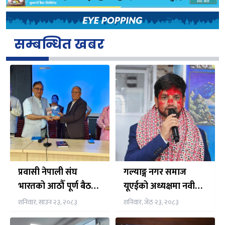
सम्बन्धित खबर
प्रवासी नेपाली संघ
गल्याङ्ग नगर समाज
भारतको आठौँ पूर्ण बैठक
यूएईको अध्यक्षमा नवीन
तथा विस्तारित भेला नयाँ
न्यौपाने निर्विरोध निर्वाचित
शनिवार, साउन २३, २०८३
शनिवार, जेठ २३, २०८३
दिल्लीमा सुरु