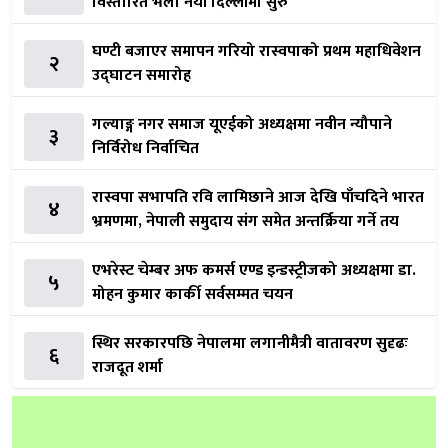
विस्तारित भेला नयाँ दिल्लीमा सुरु
घण्टी बजाएर समापन गरियो रास्वपाको प्रथम महाधिवेशन
२
उद्घाटन समारोह
गल्याङ्ग नगर समाज यूएईको अध्यक्षमा नवीन न्यौपाने
३
निर्विरोध निर्वाचित
रास्वपा सभापति रवि लामिछाने आज देखि पाँचदिने भारत
४
भ्रमणमा, नेपाली समुदाय संग समेत अन्तर्क्रिया गर्ने तय
एभरेस्ट चेम्बर अफ कमर्स एण्ड इन्डस्ट्रीजको अध्यक्षमा डा.
५
मोहन कुमार कार्की सर्वसम्मत चयन
स्थिर सरकारपछि नेपालमा लगानीमैत्री वातावरण सुदृढः
६
राजदूत शर्मा