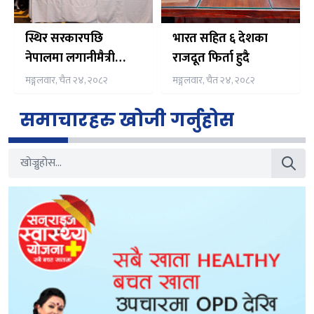
स्थिर सरकारपछि
भारत सहित ६ देशका
नेपालमा लगानीमैत्री
राजदूत फिर्ता हुदै
वातावरण सुदृढः राजदूत
मङ्गलवार, चैत २४, २०८२
मङ्गलवार, चैत २४, २०८२
शर्मा
समाचारहरु खोजी गर्नुहोस