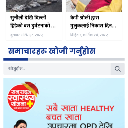
सुनौली देखि दिल्ली
केपी ओली द्वारा
हिडेको बस दुर्घटनाको २४
मुलुकलाई निकास दिन
घन्टा बित्दा पनि ट्राभल
फेरि सर्वपक्षीय सरकारको
बुधवार, मंसिर १८, २०८२
बिहिवार, कार्तिक १४, २०८२
एजेन्सीहरूले दिन सकेका
प्रस्ताव
छैनन् मृतक यात्रुको
समाचारहरु खोजी गर्नुहोस
विवरण