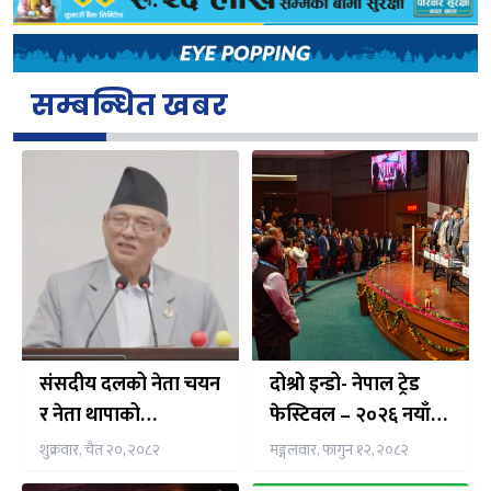
सम्बन्धित खबर
संसदीय दलको नेता चयन
दोश्रो इन्डो- नेपाल ट्रेड
र नेता थापाको
फेस्टिवल – २०२६ नयाँ
अभिव्यक्तिले एमालेमा
दिल्लीमा भव्यरुपमा
शुक्रवार, चैत २०, २०८२
मङ्गलवार, फागुन १२, २०८२
विवाद
सम्पन्न,