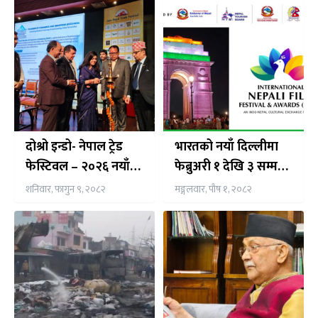
दोश्रो इन्डो- नेपाल ट्रेड
भारतको नयाँ दिल्लीमा
फेस्टिवल – २०२६ नयाँ
फेब्रुअरी १ देखि ३ सम्म
दिल्लीमा शुक्रबार देखि
‘इन्टरनेसनल नेपाली
शनिवार, फागुन ९, २०८२
मङ्गलवार, पौष १, २०८२
सुरु
फिल्म एण्ड अवार्ड्स’
कार्यक्रमको आयोजना हुदै