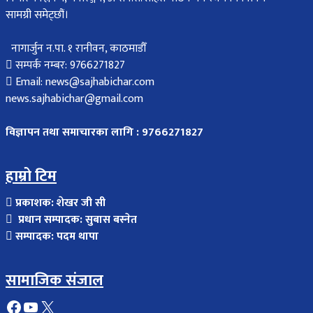
सामग्री समेट्छौं।
नागार्जुन न.पा. १ रानीवन, काठमाडौँ
सम्पर्क नम्बर: 9766271827
Email: news@sajhabichar.com
news.sajhabichar@gmail.com
विज्ञापन तथा समाचारका लागि : 9766271827
हाम्रो टिम
प्रकाशक: शेखर जी सी
प्रधान सम्पादक: सुबास बस्नेत
सम्पादक: पदम थापा
सामाजिक संजाल
Facebook
YouTube
X