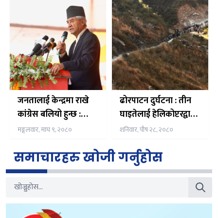
घिमिेरे को नेतृत्वमा
जनतालाई केन्द्रमा राखे
ढोरपाटन दुर्घटना : तीन
कांग्रेस बलियो हुन्छ :
घाइतेलाई हेलिकोप्टरद्वारा
सभापति देउवा
पोखरा पठाइयो
मङ्गलवार, माघ ९, २०८०
शनिवार, पौष २८, २०८०
समाचारहरु खोजी गर्नुहोस