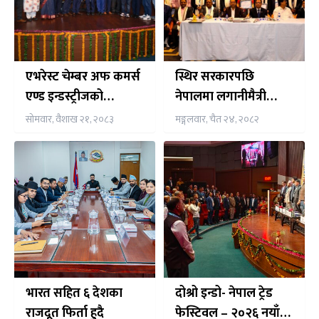
एभरेस्ट चेम्बर अफ कमर्स
स्थिर सरकारपछि
एण्ड इन्डस्ट्रीजको
नेपालमा लगानीमैत्री
अध्यक्षमा डा. मोहन कुमार
वातावरण सुदृढः राजदूत
सोमवार, वैशाख २१, २०८३
मङ्गलवार, चैत २४, २०८२
कार्की सर्वसम्मत चयन
शर्मा
भारत सहित ६ देशका
दोश्रो इन्डो- नेपाल ट्रेड
राजदूत फिर्ता हुदै
फेस्टिवल – २०२६ नयाँ