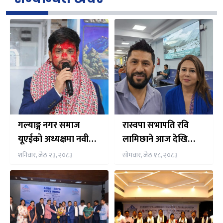
गल्याङ्ग नगर समाज
रास्वपा सभापति रवि
यूएईको अध्यक्षमा नवीन
लामिछाने आज देखि
न्यौपाने निर्विरोध निर्वाचित
पाँचदिने भारत भ्रमणमा,
शनिवार, जेठ २३, २०८३
सोमवार, जेठ १८, २०८३
नेपाली समुदाय संग समेत
अन्तर्क्रिया गर्ने तय