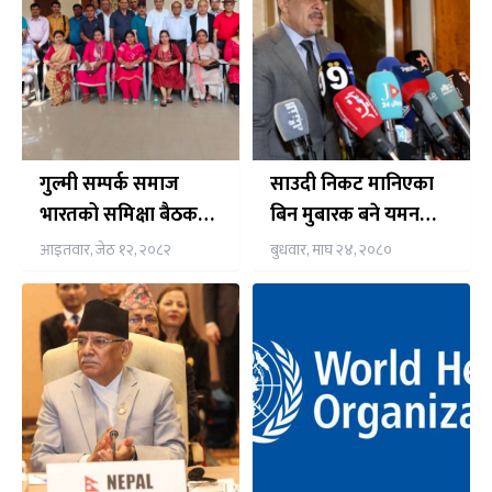
गुल्मी सम्पर्क समाज
साउदी निकट मानिएका
भारतको समिक्षा बैठक
बिन मुबारक बने यमनको
तथा परिचयात्मक
नयाँ प्रधानमन्त्री
आइतवार, जेठ १२, २०८२
बुधवार, माघ २४, २०८०
कार्यक्रम सम्पन्न