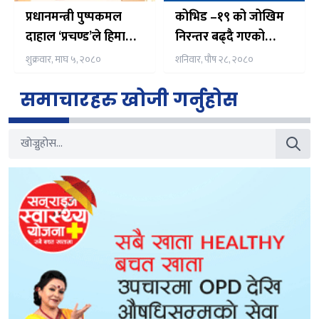
प्रधानमन्त्री पुष्पकमल
कोभिड –१९ को जोखिम
दाहाल ‘प्रचण्ड’ले हिमाली
निरन्तर बढ्दै गएको
पारिस्थितिक प्रणालीको
डब्ल्यूएचओको भनाइ
शुक्रवार, माघ ५, २०८०
शनिवार, पौष २८, २०८०
संरक्षण गर्नु सबैको साझा
हितमा रहेको बताएका
समाचारहरु खोजी गर्नुहोस
छन्