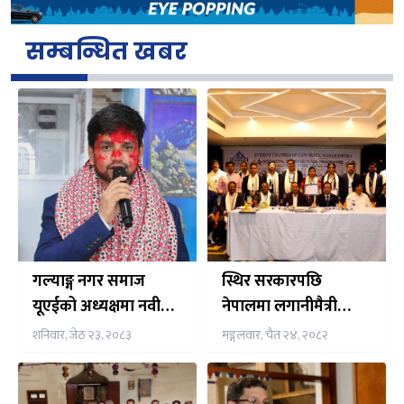
सम्बन्धित खबर
गल्याङ्ग नगर समाज
स्थिर सरकारपछि
यूएईको अध्यक्षमा नवीन
नेपालमा लगानीमैत्री
न्यौपाने निर्विरोध निर्वाचित
वातावरण सुदृढः राजदूत
शनिवार, जेठ २३, २०८३
मङ्गलवार, चैत २४, २०८२
शर्मा