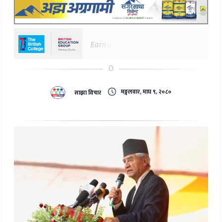
मङ्गलवार, माघ ९, २०८०
साझा विचार