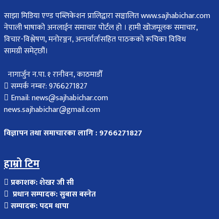
साझा मिडिया एण्ड पब्लिकेशन प्रालिद्वारा सञ्चालित www.sajhabichar.com
नेपाली भाषाको अनलाईन समाचार पोर्टल हो । हामी खोजमूलक समाचार,
विचार-विश्लेषण, मनोरञ्जन, अन्तर्वार्तासहित पाठकको रूचिका विविध
सामग्री समेट्छौं।
नागार्जुन न.पा. १ रानीवन, काठमाडौँ
सम्पर्क नम्बर: 9766271827
Email: news@sajhabichar.com
news.sajhabichar@gmail.com
विज्ञापन तथा समाचारका लागि : 9766271827
हाम्रो टिम
प्रकाशक: शेखर जी सी
प्रधान सम्पादक: सुबास बस्नेत
सम्पादक: पदम थापा