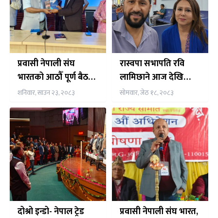
प्रवासी नेपाली संघ
रास्वपा सभापति रवि
भारतको आठौँ पूर्ण बैठक
लामिछाने आज देखि
तथा विस्तारित भेला नयाँ
पाँचदिने भारत भ्रमणमा,
शनिवार, साउन २३, २०८३
सोमवार, जेठ १८, २०८३
दिल्लीमा सुरु
नेपाली समुदाय संग समेत
अन्तर्क्रिया गर्ने तय
दोश्रो इन्डो- नेपाल ट्रेड
प्रवासी नेपाली संघ भारत,