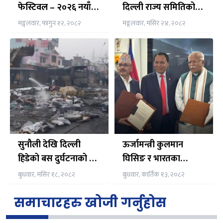
फेस्टिवल – २०२६ नयाँ
दिल्ली राज्य समितिको
दिल्लीमा भव्यरुपमा
१३औं अधिवेशन सम्पन्न
मङ्गलवार, फागुन १२, २०८२
मङ्गलवार, मंसिर २४, २०८२
सम्पन्न,
सुनौली देखि दिल्ली
ऊर्जामन्त्री कुलमान
हिडेको बस दुर्घटनाको २४
घिसिङ र भारतका
घन्टा बित्दा पनि ट्राभल
विद्युतमन्त्री मनोहरलाल
बुधवार, मंसिर १८, २०८२
बुधवार, कार्तिक १३, २०८२
एजेन्सीहरूले दिन सकेका
खट्टरबीच भएएका
छैनन् मृतक यात्रुको
सम्झौता यस्ता छन्
समाचारहरु खोजी गर्नुहोस
विवरण