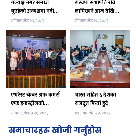
गल्याङ्ग नगर समाज
रास्वपा सभापति रवि
यूएईको अध्यक्षमा नवीन
लामिछाने आज देखि
न्यौपाने निर्विरोध निर्वाचित
पाँचदिने भारत भ्रमणमा,
शनिवार, जेठ २३, २०८३
सोमवार, जेठ १८, २०८३
नेपाली समुदाय संग समेत
अन्तर्क्रिया गर्ने तय
एभरेस्ट चेम्बर अफ कमर्स
भारत सहित ६ देशका
एण्ड इन्डस्ट्रीजको
राजदूत फिर्ता हुदै
अध्यक्षमा डा. मोहन कुमार
सोमवार, वैशाख २१, २०८३
मङ्गलवार, चैत २४, २०८२
कार्की सर्वसम्मत चयन
समाचारहरु खोजी गर्नुहोस