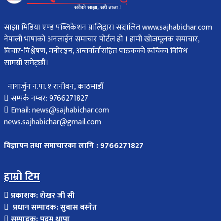
साझा मिडिया एण्ड पब्लिकेशन प्रालिद्वारा सञ्चालित www.sajhabichar.com
नेपाली भाषाको अनलाईन समाचार पोर्टल हो । हामी खोजमूलक समाचार,
विचार-विश्लेषण, मनोरञ्जन, अन्तर्वार्तासहित पाठकको रूचिका विविध
सामग्री समेट्छौं।
नागार्जुन न.पा. १ रानीवन, काठमाडौँ
सम्पर्क नम्बर: 9766271827
Email: news@sajhabichar.com
news.sajhabichar@gmail.com
विज्ञापन तथा समाचारका लागि : 9766271827
हाम्रो टिम
प्रकाशक: शेखर जी सी
प्रधान सम्पादक: सुबास बस्नेत
सम्पादक: पदम थापा