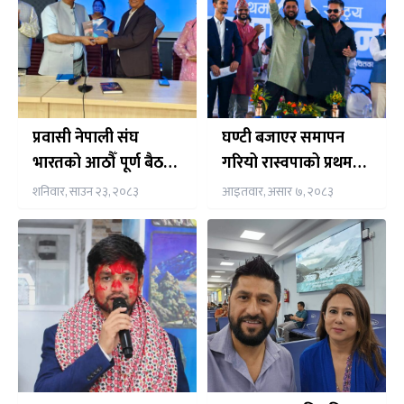
प्रवासी नेपाली संघ
घण्टी बजाएर समापन
भारतको आठौँ पूर्ण बैठक
गरियो रास्वपाको प्रथम
तथा विस्तारित भेला नयाँ
महाधिवेशन उद्घाटन
शनिवार, साउन २३, २०८३
आइतवार, असार ७, २०८३
दिल्लीमा सुरु
समारोह