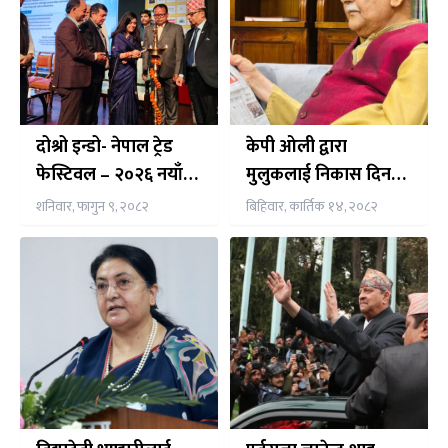
दोश्रो इन्डो- नेपाल ट्रेड
केपी ओली द्वारा
फेस्टिवल – २०२६ नयाँ
मुलुकलाई निकास दिन
दिल्लीमा शुक्रबार देखि
फेरि सर्वपक्षीय सरकारको
शनिवार, फागुन ९, २०८२
बिहिवार, कार्तिक १४, २०८२
सुरु
प्रस्ताव