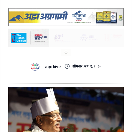
सोमवार, माघ १, २०८०
साझा विचार