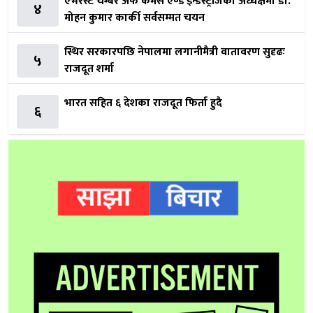
एभरेस्ट चेम्बर अफ कमर्स एण्ड इन्डस्ट्रीजको अध्यक्षमा डा.
४
मोहन कुमार कार्की सर्वसम्मत चयन
स्थिर सरकारपछि नेपालमा लगानीमैत्री वातावरण सुदृढः
५
राजदूत शर्मा
भारत सहित ६ देशका राजदूत फिर्ता हुदै
६